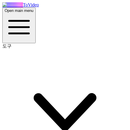
ToVideo
Open main menu
도구