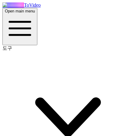
ToVideo
Open main menu
도구