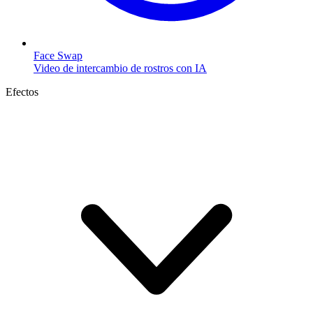
Face Swap
Video de intercambio de rostros con IA
Efectos