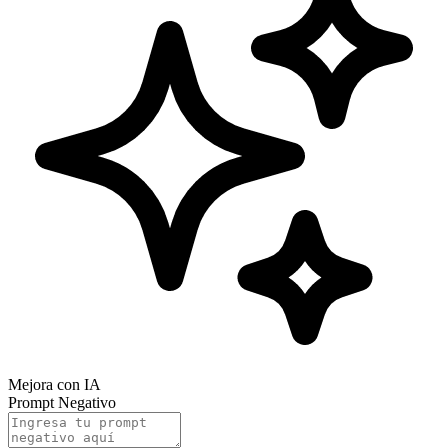
Mejora con IA
Prompt Negativo