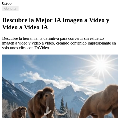
0
/200
Generar
Descubre la Mejor IA Imagen a Video y
Video a Video IA
Descubre la herramienta definitiva para convertir sin esfuerzo
imagen a video y video a video, creando contenido impresionante en
solo unos clics con ToVideo.