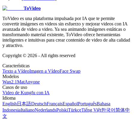
ToVideo
ToVideo es una plataforma impulsada por IA que te permite
convertir imágenes en videos sin esfuerzo y mejorar videos con IA
avanzada de video a video. Ya sea animando imágenes estáticas o
transformando material existente, ToVideo ofrece herramientas
inteligentes e intuitivas para crear contenido de video de alta calidad
y atractivo.
Copyright ©
2026
- All rights reserved
Características
Texto a Vídeo
Imagen a Vídeo
Face Swap
Modelos
Wan2.1
MatAnyone
Casos de uso
Video de Kungfu con IA
Idioma
English
日本語
Deutsch
Français
Español
Português
Bahasa
Indonesia
Italiano
Nederlands
Polski
Türkçe
Tiếng Việt
한국어
简体中
文