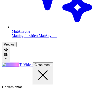
MatAnyone
Matting de vídeo MatAnyone
Precios
EN
ToVideo
Close menu
Herramientas