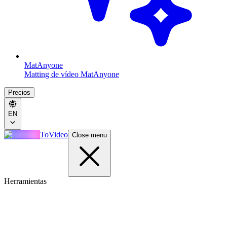
MatAnyone
Matting de vídeo MatAnyone
Precios
EN
ToVideo
Close menu
Herramientas