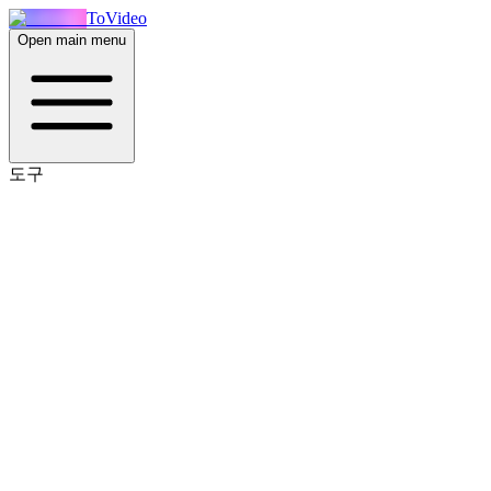
ToVideo
Open main menu
도구