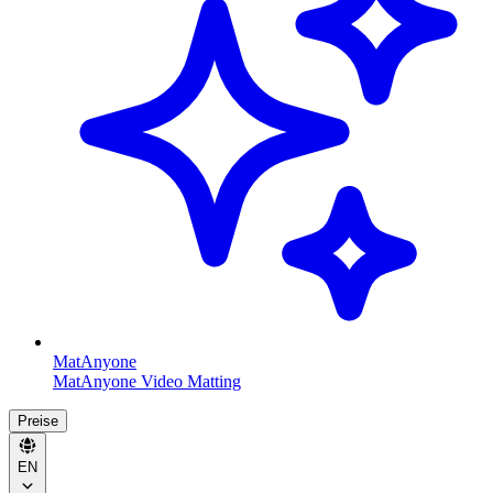
MatAnyone
MatAnyone Video Matting
Preise
EN