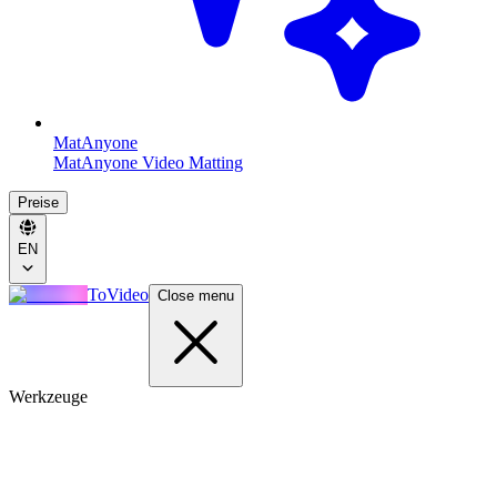
MatAnyone
MatAnyone Video Matting
Preise
EN
ToVideo
Close menu
Werkzeuge