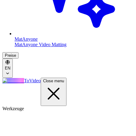
MatAnyone
MatAnyone Video Matting
Preise
EN
ToVideo
Close menu
Werkzeuge