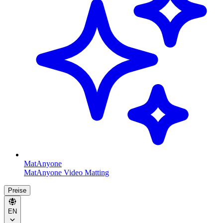
MatAnyone
MatAnyone Video Matting
Preise
EN