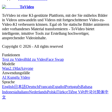
ToVideo
ToVideo ist eine KI-gestützte Plattform, mit der Sie mühelos Bilder
in Videos umwandeln und Videos mit fortgeschrittener Video-zu-
Video-KI verbessern können. Egal ob Sie statische Bilder animieren
oder vorhandenes Material transformieren - ToVideo bietet
intelligente, intuitive Tools zur Erstellung hochwertiger,
ansprechender Videoinhalte.
Copyright ©
2026
- All rights reserved
Funktionen
Text zu Video
Bild zu Video
Face Swap
Modelle
Wan2.1
MatAnyone
Anwendungsfälle
AI Kungfu Video
Sprache
English
日本語
Deutsch
Français
Español
Português
Bahasa
Indonesia
Italiano
Nederlands
Polski
Türkçe
Tiếng Việt
한국어
简体中
文