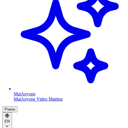
MatAnyone
MatAnyone Video Matting
Preise
EN