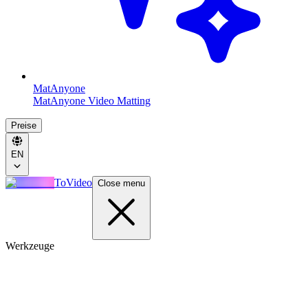
MatAnyone
MatAnyone Video Matting
Preise
EN
ToVideo
Close menu
Werkzeuge