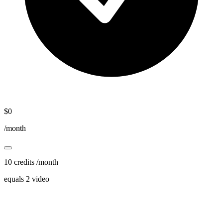
$
0
/month
10 credits /month
equals 2 video