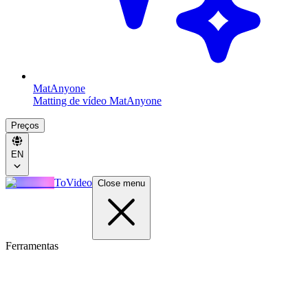
MatAnyone
Matting de vídeo MatAnyone
Preços
EN
ToVideo
Close menu
Ferramentas