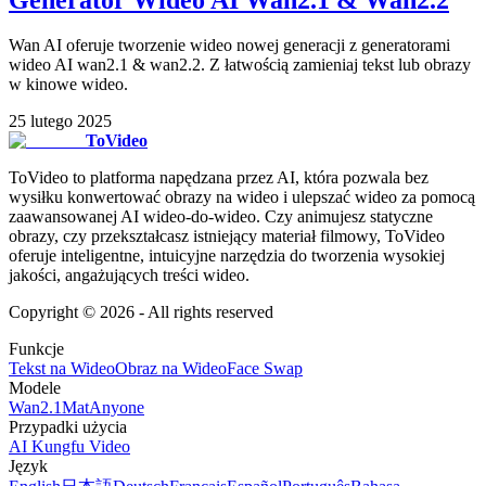
Wan AI oferuje tworzenie wideo nowej generacji z generatorami
wideo AI wan2.1 & wan2.2. Z łatwością zamieniaj tekst lub obrazy
w kinowe wideo.
25 lutego 2025
ToVideo
ToVideo to platforma napędzana przez AI, która pozwala bez
wysiłku konwertować obrazy na wideo i ulepszać wideo za pomocą
zaawansowanej AI wideo-do-wideo. Czy animujesz statyczne
obrazy, czy przekształcasz istniejący materiał filmowy, ToVideo
oferuje inteligentne, intuicyjne narzędzia do tworzenia wysokiej
jakości, angażujących treści wideo.
Copyright ©
2026
- All rights reserved
Funkcje
Tekst na Wideo
Obraz na Wideo
Face Swap
Modele
Wan2.1
MatAnyone
Przypadki użycia
AI Kungfu Video
Język