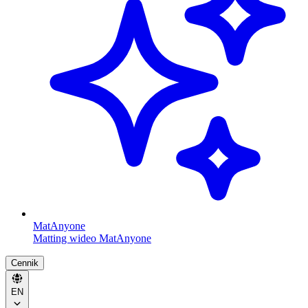
MatAnyone
Matting wideo MatAnyone
Cennik
EN