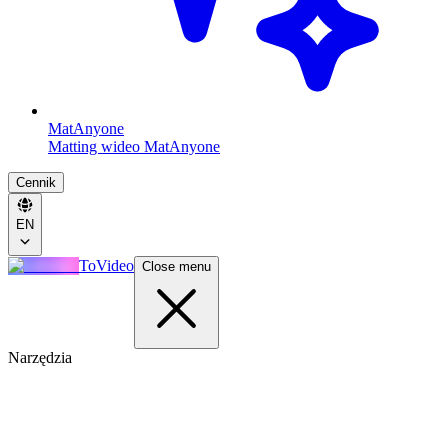
MatAnyone
Matting wideo MatAnyone
Cennik
EN
ToVideo
Close menu
Narzędzia