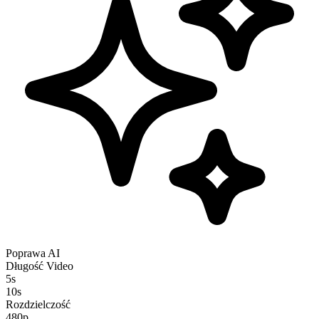
Poprawa AI
Długość Video
5
s
10
s
Rozdzielczość
480p