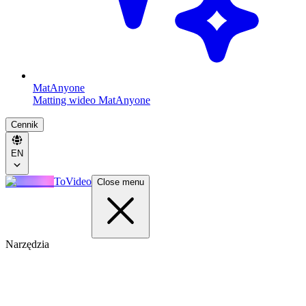
MatAnyone
Matting wideo MatAnyone
Cennik
EN
ToVideo
Close menu
Narzędzia