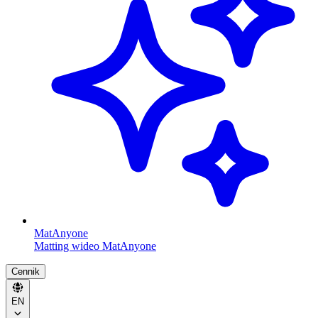
MatAnyone
Matting wideo MatAnyone
Cennik
EN