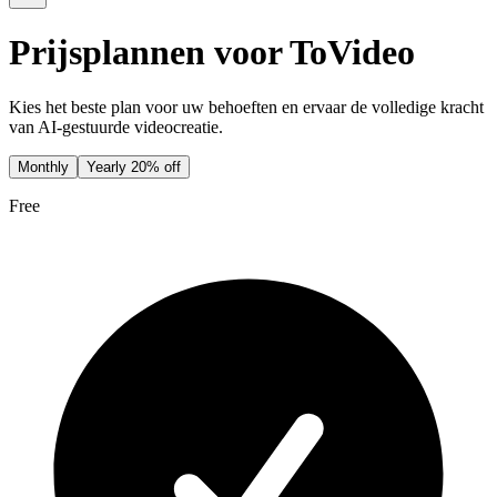
Prijsplannen voor ToVideo
Kies het beste plan voor uw behoeften en ervaar de volledige kracht
van AI-gestuurde videocreatie.
Monthly
Yearly
20% off
Free