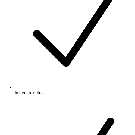
Image to Video