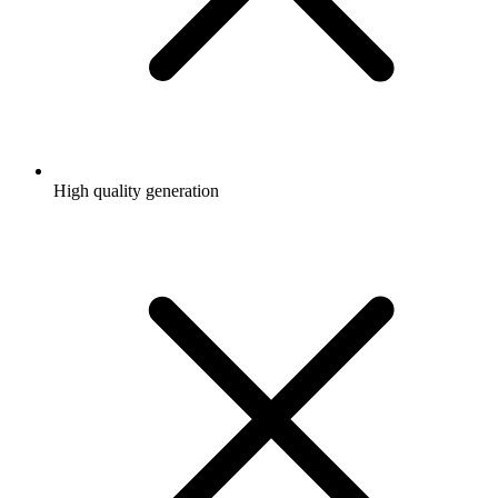
High quality generation