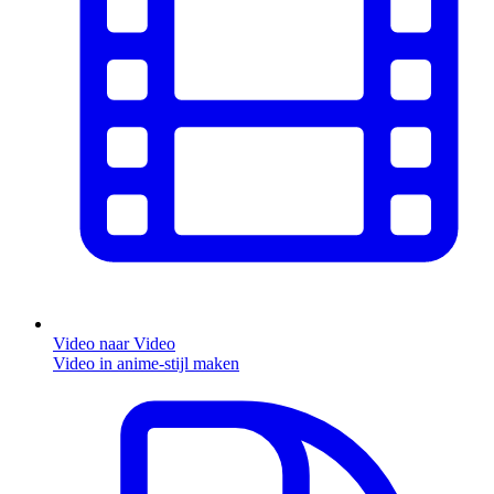
Video naar Video
Video in anime-stijl maken