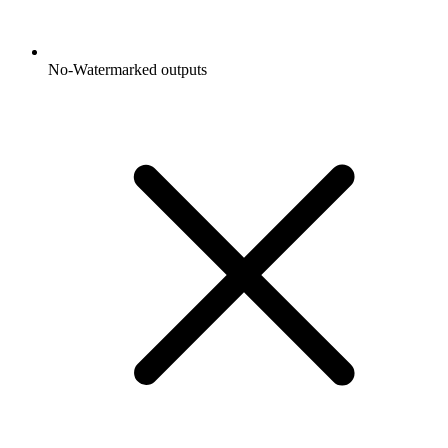
No-Watermarked outputs