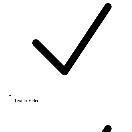
Text to Video