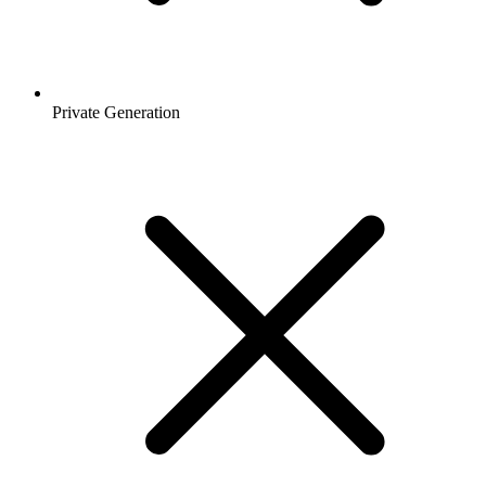
Private Generation