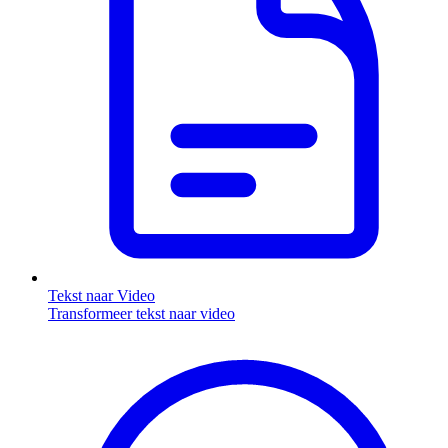
Tekst naar Video
Transformeer tekst naar video