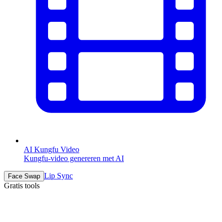
AI Kungfu Video
Kungfu-video genereren met AI
Lip Sync
Face Swap
Gratis tools