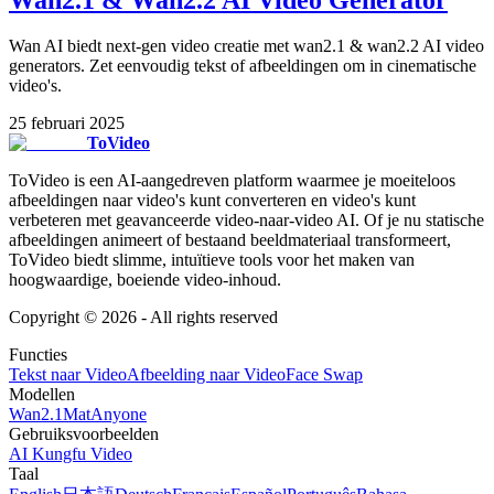
Wan AI biedt next-gen video creatie met wan2.1 & wan2.2 AI video
generators. Zet eenvoudig tekst of afbeeldingen om in cinematische
video's.
25 februari 2025
ToVideo
ToVideo is een AI-aangedreven platform waarmee je moeiteloos
afbeeldingen naar video's kunt converteren en video's kunt
verbeteren met geavanceerde video-naar-video AI. Of je nu statische
afbeeldingen animeert of bestaand beeldmateriaal transformeert,
ToVideo biedt slimme, intuïtieve tools voor het maken van
hoogwaardige, boeiende video-inhoud.
Copyright ©
2026
- All rights reserved
Functies
Tekst naar Video
Afbeelding naar Video
Face Swap
Modellen
Wan2.1
MatAnyone
Gebruiksvoorbeelden
AI Kungfu Video
Taal