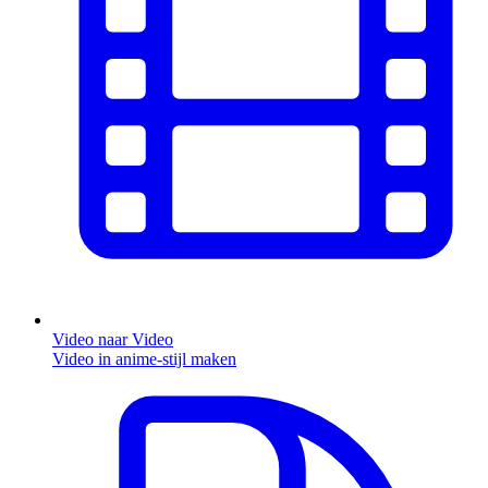
Video naar Video
Video in anime-stijl maken