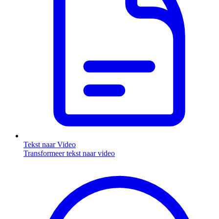
Tekst naar Video
Transformeer tekst naar video