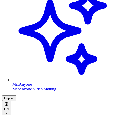
MatAnyone
MatAnyone Video Matting
Prijzen
EN