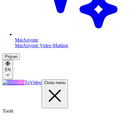
MatAnyone
MatAnyone Video Matting
Prijzen
EN
ToVideo
Close menu
Tools