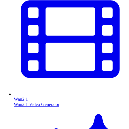
Wan2.1
Wan2.1 Video Generator