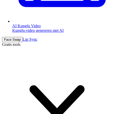
AI Kungfu Video
Kungfu-video genereren met AI
Lip Sync
Face Swap
Gratis tools