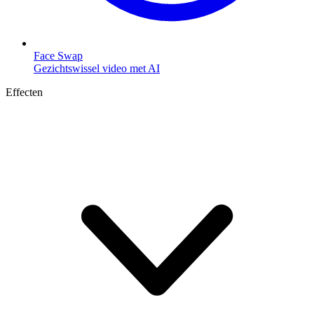
Face Swap
Gezichtswissel video met AI
Effecten