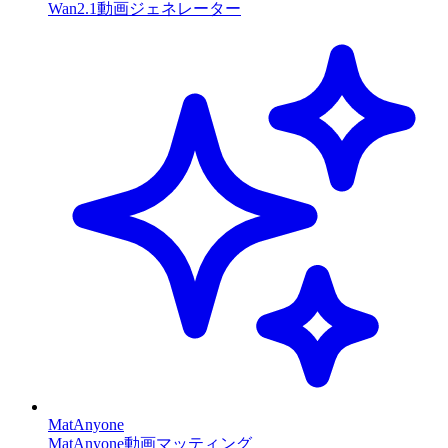
Wan2.1動画ジェネレーター
MatAnyone
MatAnyone動画マッティング