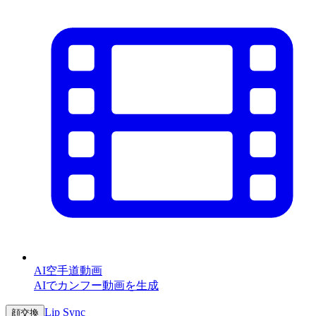
AI空手道動画
AIでカンフー動画を生成
Lip Sync
顔交換