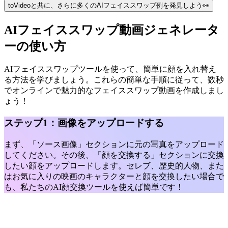
toVideoと共に、さらに多くのAIフェイススワップ例を発見しよう👀
AIフェイススワップ動画ジェネレータ
ーの使い方
AIフェイススワップツールを使って、簡単に顔を入れ替え
る方法を学びましょう。これらの簡単な手順に従って、数秒
でオンラインで魅力的なフェイススワップ動画を作成しまし
ょう！
ステップ1：画像をアップロードする
まず、「ソース画像」セクションに元の写真をアップロード
してください。その後、「顔を交換する」セクションに交換
したい顔をアップロードします。セレブ、歴史的人物、また
はお気に入りの映画のキャラクターと顔を交換したい場合で
も、私たちのAI顔交換ツールを使えば簡単です！