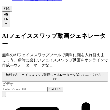
料金
EN
AIフェイススワップ動画ジェネレータ
ー
無料のAIフェイススワップツールで簡単に顔を入れ替えま
しょう。瞬時に楽しいフェイススワップ動画をオンラインで
作成—ウォーターマークなし！
無料でAIフェイススワップ動画ジェネレーターを試してみてください
>>
ビデオ
Set URL