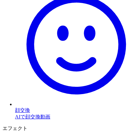
顔交換
AIで顔交換動画
エフェクト