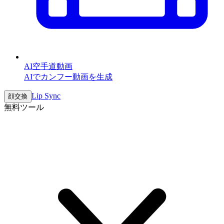
AI空手道動画
AIでカンフー動画を生成
Lip Sync
顔交換
無料ツール