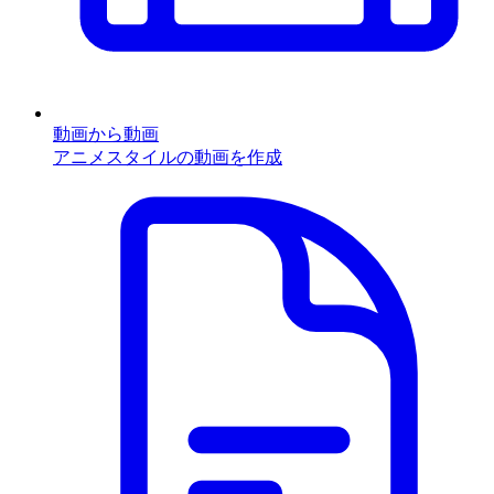
動画から動画
アニメスタイルの動画を作成