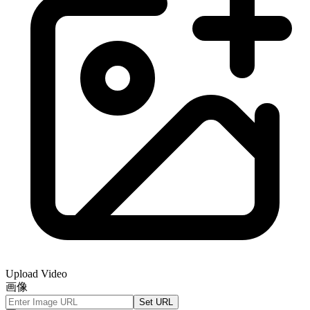
Upload Video
画像
Set URL