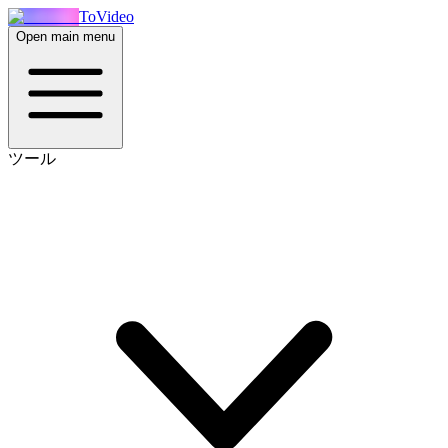
ToVideo
Open main menu
ツール