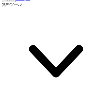
無料ツール