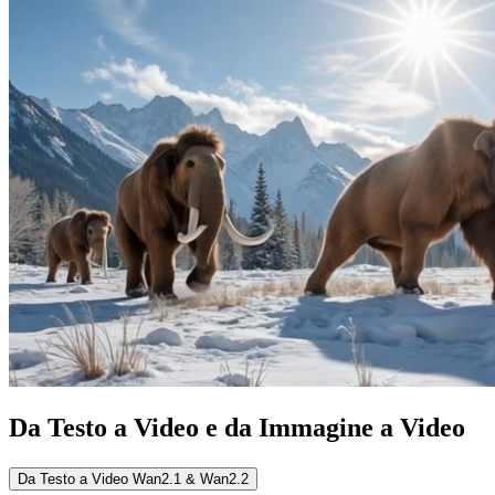
Da Testo a Video e da Immagine a Video
Da Testo a Video Wan2.1 & Wan2.2