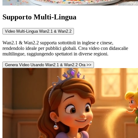
Supporto Multi-Lingua
Video Multi-Lingua Wan2.1 & Wan2.2
Wan2.1 & Wan2.2 supporta sottotitoli in inglese e cinese,
rendendolo ideale per pubblici globali. Crea video con didascalie
multilingue, raggiungendo spettatori in diverse regioni.
Genera Video Usando Wan2.1 & Wan2.2 Ora >>