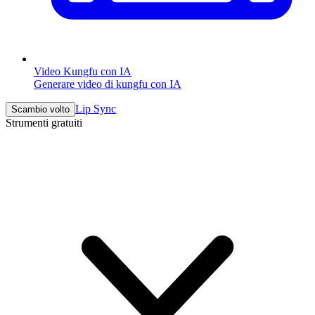
Video Kungfu con IA
Generare video di kungfu con IA
Lip Sync
Scambio volto
Strumenti gratuiti