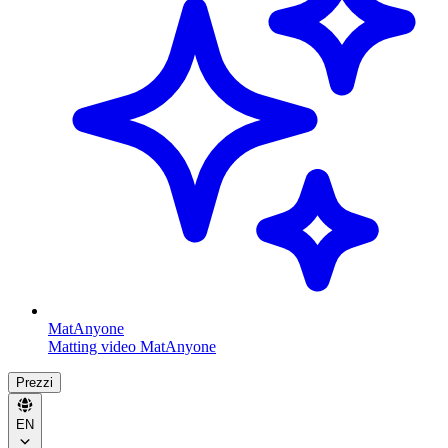
MatAnyone
Matting video MatAnyone
Prezzi
EN