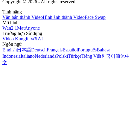
Copyright ©
2026
- All rights reserved
Tính năng
Văn bản thành Video
Hình ảnh thành Video
Face Swap
Mô hình
Wan2.1
MatAnyone
Trường hợp Sử dụng
Video Kungfu với AI
Ngôn ngữ
English
日本語
Deutsch
Français
Español
Português
Bahasa
Indonesia
Italiano
Nederlands
Polski
Türkçe
Tiếng Việt
한국어
简体中
文