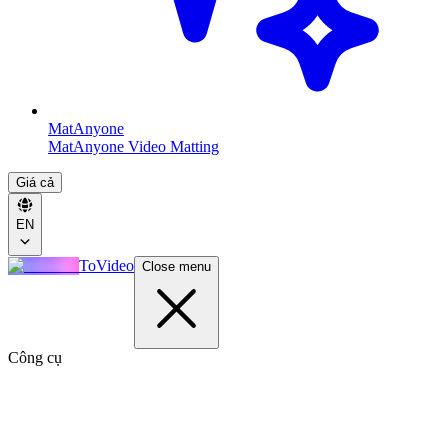
MatAnyone
MatAnyone Video Matting
Giá cả
EN
ToVideo
Close menu
Công cụ