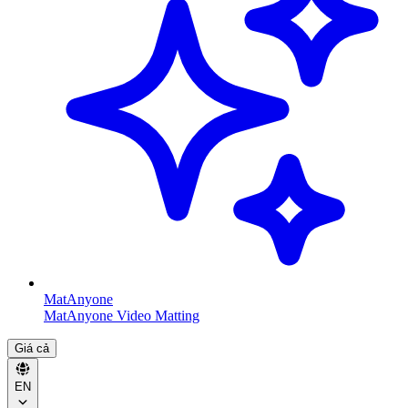
MatAnyone
MatAnyone Video Matting
Giá cả
EN