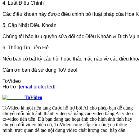
4. Luật Điều Chỉnh

Các điều khoản này được điều chỉnh bởi luật pháp của Hoa Kỳ
5. Cập Nhật Điều Khoản

Chúng tôi bảo lưu quyền sửa đổi các Điều Khoản & Dịch Vụ nà
6. Thông Tin Liên Hệ

Nếu bạn có bất kỳ câu hỏi hoặc thắc mắc nào về các điều khoản 
Cảm ơn bạn đã sử dụng ToVideo!

ToVideo

Hỗ trợ: 
[email protected]
ToVideo
ToVideo là một nền tảng được hỗ trợ bởi AI cho phép bạn dễ dàng
chuyển đổi hình ảnh thành video và nâng cao video bằng AI video-
to-video tiên tiến. Dù bạn đang tạo hoạt ảnh cho hình ảnh tĩnh hay
chuyển đổi video hiện có, ToVideo cung cấp các công cụ thông
minh, trực quan để tạo nội dung video chất lượng cao, hấp dẫn.