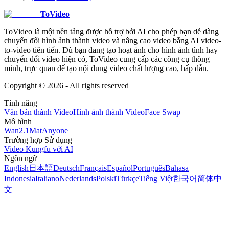
ToVideo
ToVideo là một nền tảng được hỗ trợ bởi AI cho phép bạn dễ dàng
chuyển đổi hình ảnh thành video và nâng cao video bằng AI video-
to-video tiên tiến. Dù bạn đang tạo hoạt ảnh cho hình ảnh tĩnh hay
chuyển đổi video hiện có, ToVideo cung cấp các công cụ thông
minh, trực quan để tạo nội dung video chất lượng cao, hấp dẫn.
Copyright ©
2026
- All rights reserved
Tính năng
Văn bản thành Video
Hình ảnh thành Video
Face Swap
Mô hình
Wan2.1
MatAnyone
Trường hợp Sử dụng
Video Kungfu với AI
Ngôn ngữ
English
日本語
Deutsch
Français
Español
Português
Bahasa
Indonesia
Italiano
Nederlands
Polski
Türkçe
Tiếng Việt
한국어
简体中
文