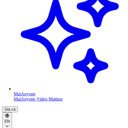
MatAnyone
MatAnyone Video Matting
Giá cả
EN