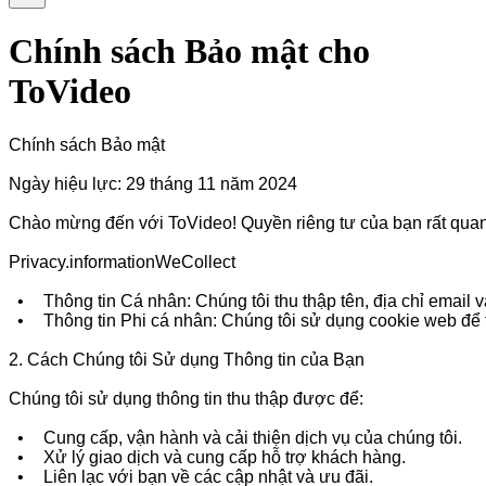
Chính sách Bảo mật cho
ToVideo
Chính sách Bảo mật

Ngày hiệu lực: 29 tháng 11 năm 2024

Chào mừng đến với ToVideo! Quyền riêng tư của bạn rất quan tr
Privacy.informationWeCollect

  •	Thông tin Cá nhân: Chúng tôi thu thập tên, địa chỉ email và thông tin thanh toán của bạn để cung cấp dịch vụ và xử lý giao dịch.

  •	Thông tin Phi cá nhân: Chúng tôi sử dụng cookie web để thu thập dữ liệu về hành vi duyệt web của bạn nhằm cải thiện trải nghiệm người dùng.

2. Cách Chúng tôi Sử dụng Thông tin của Bạn

Chúng tôi sử dụng thông tin thu thập được để:

  •	Cung cấp, vận hành và cải thiện dịch vụ của chúng tôi.

  •	Xử lý giao dịch và cung cấp hỗ trợ khách hàng.

  •	Liên lạc với bạn về các cập nhật và ưu đãi.
