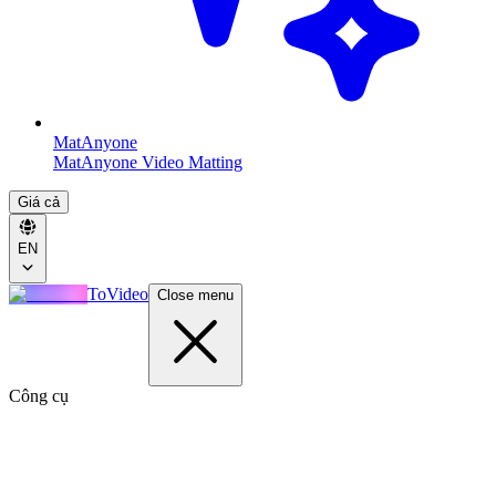
MatAnyone
MatAnyone Video Matting
Giá cả
EN
ToVideo
Close menu
Công cụ