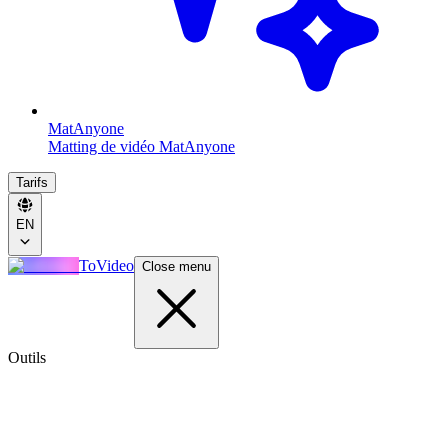
MatAnyone
Matting de vidéo MatAnyone
Tarifs
EN
ToVideo
Close menu
Outils